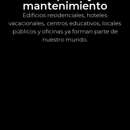
m
a
n
t
e
n
i
m
i
e
n
t
o
Edificios residenciales, hoteles
vacacionales, centros educativos, locales
públicos y oficinas ya forman parte de
nuestro mundo.